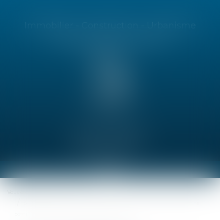
Immobilier - Construction - Urbanisme
Contentieux commercial
01 46 24 86 55
Espace client
Ouvrir
le
Vous êtes ici :
Accueil
menu
Sur les limites de la responsabilité décennale du maître d'ouvrage sans
compétence notoire en matière de construction