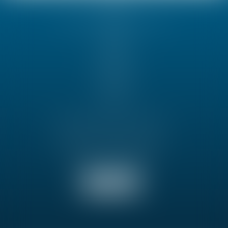
Cabinet
Spécialiste en droit immobilier
Actualités
Contact
Cabinet
Présentation
Avocats
Honoraires
Articles
GOZLAN-JANEL AVOCAT
80 avenue Charles de Gaulle
92200 NEUILLY SUR SEINE
Tél :
01 46 24 86 55