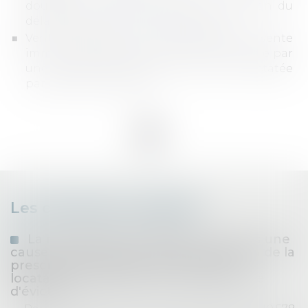
doublement des périodes de suspension du
délai de livraison n'est pas abusive
Vente d'immeuble : une promesse de vente
immobilière de plus de 18 mois consentie par
une personne physique doit être constatée
par acte authentique
...
<<
<
1
2
3
4
5
6
7
>
>>
Les dernières actualités
La mauvaise foi du bailleur n’est pas une
cause d’interruption ou de suspension de la
prescription biennale de l’action du
locataire en paiement d'une indemnité
d'éviction