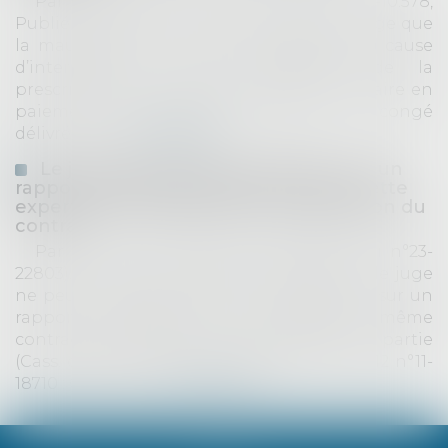
Par son arrêt du 12 février 2026 (n° 24-10.578,
Publié au bulletin), la Cour de Cassation juge que
la mauvaise foi du bailleur n’est pas une cause
d’interruption ou de suspension de la
prescription biennale de l’action du locataire en
paiement d'une indemnité d'éviction. Le congé
délivré par l...
Lire la suite
Le juge peut fonder sa décision sur un
rapport d'expertise amiable lorsque cette
expertise a été diligentée en application du
contrat
Par un arrêt du 8 janvier 2026 (pourvoi n°23-
22803), la Cour de Cassation rappelle que le juge
ne peut fonder exclusivement sa décision sur un
rapport d'expertise non judiciaire, même
contradictoire, établi à la demande d'une partie
(Cass. chambre mixte du 28 septembre 2012 n°11-
18710 ; Cass. 3èm...
Lire la suite
Accueil