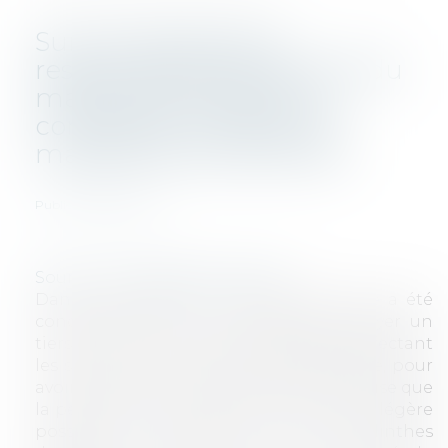
Sur les limites de la
responsabilité décennale du
maître d'ouvrage sans
compétence notoire en
matière de construction
Publié le :
08/04/2020
ACTUALITÉS
CONSTRUCTION
Source :
www.legifrance.gouv.fr
Dans cette affaire, un maître d'ouvrage a été
condamné par une Cour d'Appel à payer un
tiers du coût de reprise des désordres affectant
les sols et le mur nord de la boulangerie, pour
avoir exigé de l'architecte et de l'entreprise que
la pente du sol vers le siphon fût la plus légère
possible, et demandé la pose de plinthes