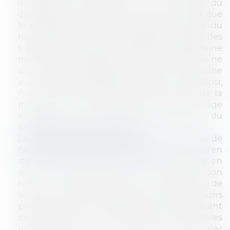
droites pour des raisons de commodité du
déplacement du matériel,. La Cour retient que
le maître d'ouvrage a compliqué la tâche du
maître d'oeuvre et de l'entreprise chargée des
travaux, que cela a contribué dans une certaine
mesure à la production d'un ouvrage qui ne
donne pas satisfaction et n'est pas conforme
aux exigences réglementaires et qu'ainsi,
l'immixtion du maître de l'ouvrage emporte la
mise à sa charge d'une partie du dommage
résultant de la mauvaise exécution du
carrelage de la boulangerie.
La Cour de Cassation casse l'arrêt
au visa de
l'article 1792 du code civil
au motif qu'en
statuant ainsi, la Cour n'a pas caractérisé en
quoi le maître d'ouvrage avait excédé son
rôle en demandant aux constructeurs de
satisfaire certains souhaits pour des raisons
pratiques, qu'il leur appartenait le cas échéant
de refuser s'ils les estimaient inconcevables
techniquement. La Cour d'Appel devait par