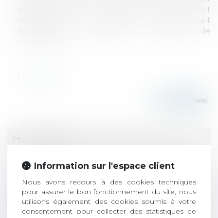
ailleurs rechercher, comme il le lui était
demandé, si le maître d'ouvrage était
notoirement compétent en matière de
construction.
Lire la suite
Historique
SUR LES LIMITES DE L'EXPERTISE AMIABLE
Information sur l'espace client
Sur les limites de la responsabilité décennale
Nous avons recours à des cookies techniques
du maître d'ouvrage sans compétence notoire
pour assurer le bon fonctionnement du site, nous
en matière de construction
utilisons également des cookies soumis à votre
Un copropriétaire peut-il être exonéré du
consentement pour collecter des statistiques de
paiement des charges de copropriété ?