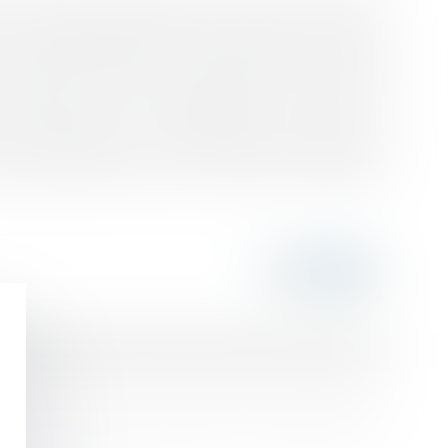
ulé un refus de permis, ainsi qu'aux motifs qui
 de modification de la situation de droit ou de
autorité administrative ou que le permis accordé
 celui qui avait été censuré par le tribunal
tion d'éoliennes. La Cour d'Appel a commis une
'avait relevé aucun changement concernant la
mmuniquées par le tiers requérant, relatives à
ge, lequel était lié par le premier jugement
ent de la construction, même non prévus par le