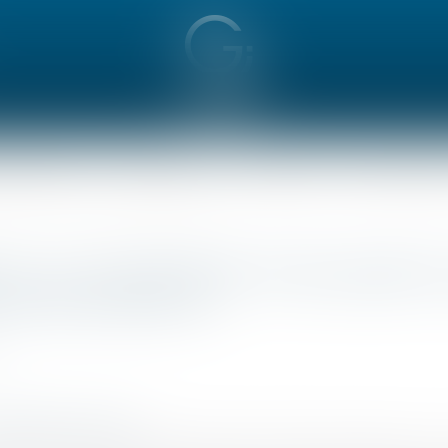
immobilier
Actualités
Contact
Espace cli
ent annulant un arrêté de refus de permis
e : sur l'autorité de chose jugée
e refus de permis
egifrance.gouv.fr
en date du 12 octobre 2018 (n° 412104, Sté Néoen), le 