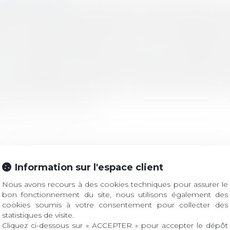
ttache au dispositif d'un jugement définitif ayant ann
pport nécessaire, fait obstacle à ce que, en l'absence
s de construire sollicité soit à nouveau refusé par l'
ar le juge administratif, pour un motif identique à
. En l'espèce, l'autorisation portait sur la construc
oit en annulant le permis accordé, alors qu'elle n
u à l'implantation du projet. Les pièces nouvelles co
ronnemental des éoliennes, ne permettait pas au ju
if, d'annuler le permis.
Information sur l'espace client
Nous avons recours à des cookies techniques pour assurer le
bon fonctionnement du site, nous utilisons également des
lité de l'action en nullité de l'assemblée générale
cookies soumis à votre consentement pour collecter des
statistiques de visite.
s'étend à tous les travaux indispensables à l'achèvem
Cliquez ci-dessous sur « ACCEPTER » pour accepter le dépôt