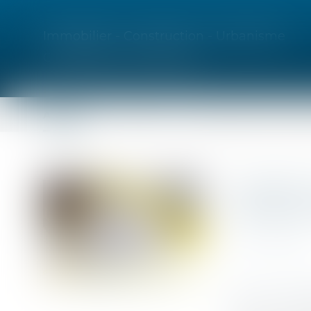
Immobilier - Construction - Urbanisme
Contentieux commercial
Accueil
Cabinet
Spécialiste en droit 
Vous êtes ici :
Accueil
Urbanisme : sur l'autorité de chose jugée du jugem
Urbanism
arrêté d
Publié le :
18/12/2018
ACTUALITÉS
URBANISME
Source :
www.l
Par un arrêt 