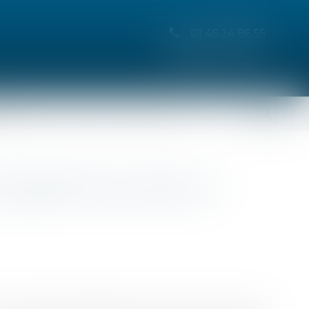
01 46 24 86 55
Espace client
ent
 du jugement annulant un
Conseil d'Etat rappelle que l'autorité de chose