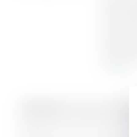
jugée qui s'a
en sont le su
fait, le permi
soit annulé p
administratif
erreur de dr
consistance o
l'impact envi
devenu définit
Lire la suite
Historique
Copropriété : sur les conditions de recevabi
CCMI : la garantie financière de livraison 
contrat