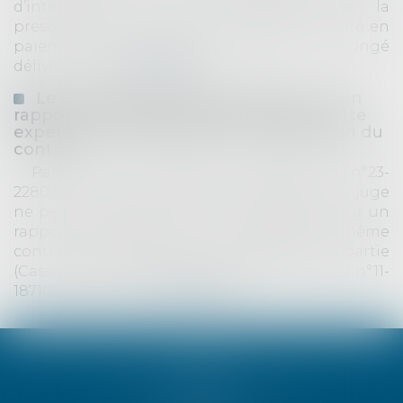
d’interruption ou de suspension de la
prescription biennale de l’action du locataire en
paiement d'une indemnité d'éviction. Le congé
délivré par l...
Lire la suite
Le juge peut fonder sa décision sur un
rapport d'expertise amiable lorsque cette
expertise a été diligentée en application du
contrat
Par un arrêt du 8 janvier 2026 (pourvoi n°23-
22803), la Cour de Cassation rappelle que le juge
ne peut fonder exclusivement sa décision sur un
rapport d'expertise non judiciaire, même
contradictoire, établi à la demande d'une partie
(Cass. chambre mixte du 28 septembre 2012 n°11-
18710 ; Cass. 3èm...
Lire la suite
Accueil
Cabinet
Spécialiste en droit immobilier