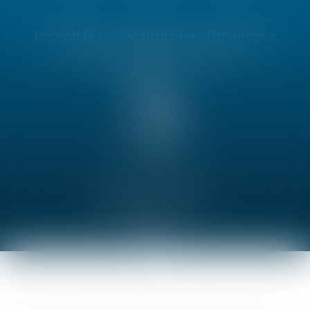
Immobilier - Construction - Urbanisme
Contentieux commercial
01 46 24 86 55
Espace client
Ouvrir
le
Vous êtes ici :
Accueil
CONSTRUCTION
menu
La prescription administrative ne joue pas lorsque la construction a été
réalisée sans permis