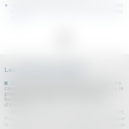
La prescription administrative ne joue pas
lorsque la construction a été réalisée sans
permis
<<
<
1
2
3
>
>>
Les dernières actualités
La mauvaise foi du bailleur n’est pas une
cause d’interruption ou de suspension de la
prescription biennale de l’action du
locataire en paiement d'une indemnité
d'éviction
Par son arrêt du 12 février 2026 (n° 24-10.578,
Publié au bulletin), la Cour de Cassation juge que
la mauvaise foi du bailleur n’est pas une cause