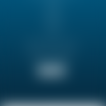
Actualités
Contact
Cabinet
Présentation
Avocats
Honoraires
Articles
GOZLAN-JANEL AVOCAT
80 avenue Charles de Gaulle
92200 NEUILLY SUR SEINE
Tél :
01 46 24 86 55