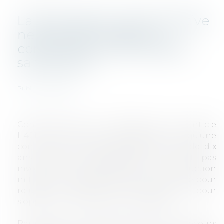
La prescription administrative
ne joue pas lorsque la
construction a été réalisée
sans permis
Publié le :
04/08/2017
CONSTRUCTION
Conformément aux dispositions de l’article
L.421-9 du Code de l’urbanisme, lorsqu’une
construction est achevée depuis plus de dix
ans, l’autorité administrative ne peut pas
invoquer une irrégularité de la construction
initiale au regard du droit de l’urbanisme pour
refuser un permis de construire ou pour
s’opposer à une déclaration préalable.
Par un arrêt en date du 3 février 2017 (recours