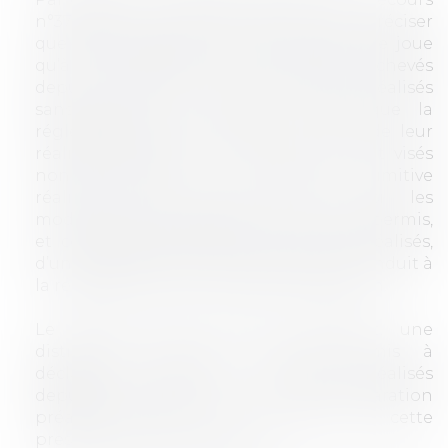
n°373898), le Conseil d’Etat est venu préciser
que cette prescription administrative ne joue
qu’à la condition que les travaux achevés
depuis plus de dix ans n’aient pas été réalisés
sans permis de construire, alors que la
réglementation en vigueur à la date de leur
réalisation exigeait un tel permis. Sont visés
non seulement la construction primitive
réalisée sans permis, mais aussi les
modifications apportées à celle-ci, sans permis,
et ce, quand bien même les travaux réalisés,
d’une ampleur limitée, n’auraient pas conduit à
la réalisation d’une nouvelle construction.
Le Conseil d’Etat opère, cependant, une
distinction avec les travaux soumis à
déclaration préalable : les travaux réalisés
depuis plus de dix ans sans déclaration
préalable peuvent, eux, bénéficier de cette
prescription administrative.